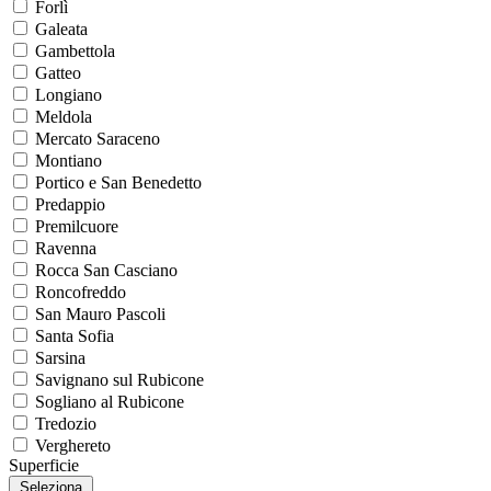
Forlì
Galeata
Gambettola
Gatteo
Longiano
Meldola
Mercato Saraceno
Montiano
Portico e San Benedetto
Predappio
Premilcuore
Ravenna
Rocca San Casciano
Roncofreddo
San Mauro Pascoli
Santa Sofia
Sarsina
Savignano sul Rubicone
Sogliano al Rubicone
Tredozio
Verghereto
Superficie
Seleziona