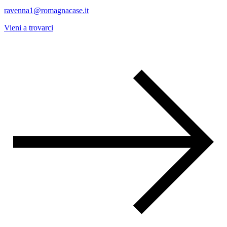
ravenna1@romagnacase.it
Vieni a trovarci