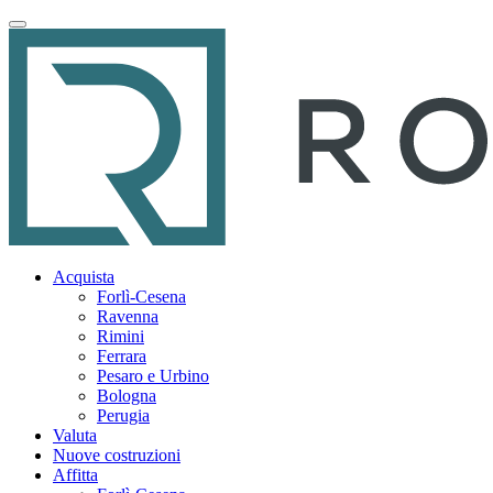
Acquista
Forlì-Cesena
Ravenna
Rimini
Ferrara
Pesaro e Urbino
Bologna
Perugia
Valuta
Nuove costruzioni
Affitta