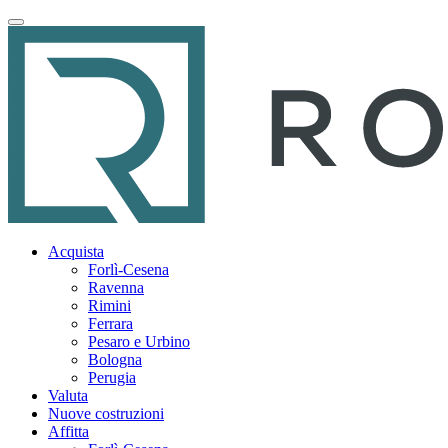
Acquista
Forlì-Cesena
Ravenna
Rimini
Ferrara
Pesaro e Urbino
Bologna
Perugia
Valuta
Nuove costruzioni
Affitta