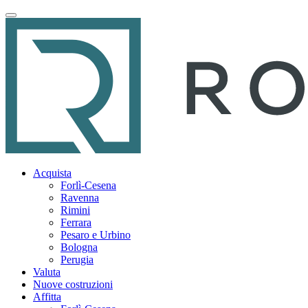
Acquista
Forlì-Cesena
Ravenna
Rimini
Ferrara
Pesaro e Urbino
Bologna
Perugia
Valuta
Nuove costruzioni
Affitta