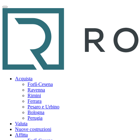
Acquista
Forlì-Cesena
Ravenna
Rimini
Ferrara
Pesaro e Urbino
Bologna
Perugia
Valuta
Nuove costruzioni
Affitta