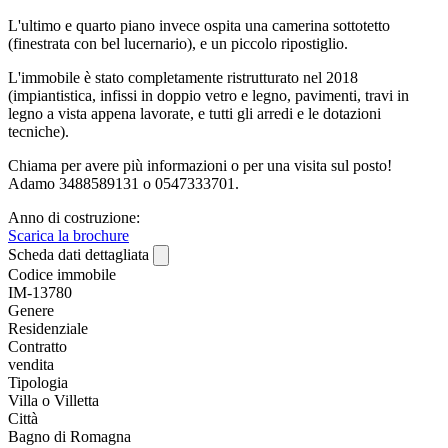
L'ultimo e quarto piano invece ospita una camerina sottotetto
(finestrata con bel lucernario), e un piccolo ripostiglio.
L'immobile è stato completamente ristrutturato nel 2018
(impiantistica, infissi in doppio vetro e legno, pavimenti, travi in
legno a vista appena lavorate, e tutti gli arredi e le dotazioni
tecniche).
Chiama per avere più informazioni o per una visita sul posto!
Adamo 3488589131 o 0547333701.
Anno di costruzione:
Scarica la brochure
Scheda dati dettagliata
Codice immobile
IM-13780
Genere
Residenziale
Contratto
vendita
Tipologia
Villa o Villetta
Città
Bagno di Romagna