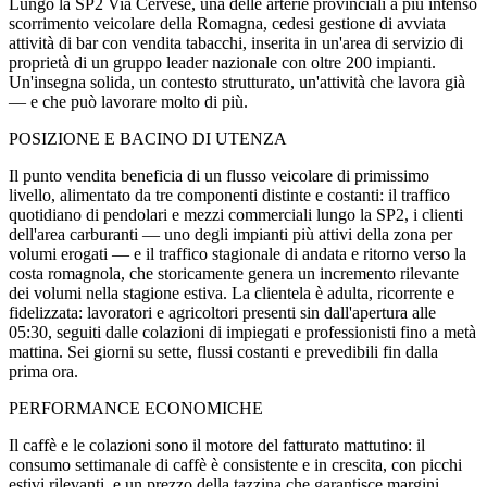
Lungo la SP2 Via Cervese, una delle arterie provinciali a più intenso
scorrimento veicolare della Romagna, cedesi gestione di avviata
attività di bar con vendita tabacchi, inserita in un'area di servizio di
proprietà di un gruppo leader nazionale con oltre 200 impianti.
Un'insegna solida, un contesto strutturato, un'attività che lavora già
— e che può lavorare molto di più.
POSIZIONE E BACINO DI UTENZA
Il punto vendita beneficia di un flusso veicolare di primissimo
livello, alimentato da tre componenti distinte e costanti: il traffico
quotidiano di pendolari e mezzi commerciali lungo la SP2, i clienti
dell'area carburanti — uno degli impianti più attivi della zona per
volumi erogati — e il traffico stagionale di andata e ritorno verso la
costa romagnola, che storicamente genera un incremento rilevante
dei volumi nella stagione estiva. La clientela è adulta, ricorrente e
fidelizzata: lavoratori e agricoltori presenti sin dall'apertura alle
05:30, seguiti dalle colazioni di impiegati e professionisti fino a metà
mattina. Sei giorni su sette, flussi costanti e prevedibili fin dalla
prima ora.
PERFORMANCE ECONOMICHE
Il caffè e le colazioni sono il motore del fatturato mattutino: il
consumo settimanale di caffè è consistente e in crescita, con picchi
estivi rilevanti, e un prezzo della tazzina che garantisce margini