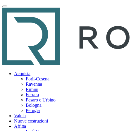
Acquista
Forlì-Cesena
Ravenna
Rimini
Ferrara
Pesaro e Urbino
Bologna
Perugia
Valuta
Nuove costruzioni
Affitta