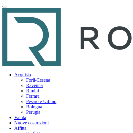
Acquista
Forlì-Cesena
Ravenna
Rimini
Ferrara
Pesaro e Urbino
Bologna
Perugia
Valuta
Nuove costruzioni
Affitta