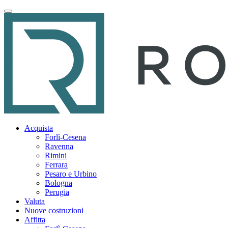
Acquista
Forlì-Cesena
Ravenna
Rimini
Ferrara
Pesaro e Urbino
Bologna
Perugia
Valuta
Nuove costruzioni
Affitta