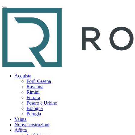
Acquista
Forlì-Cesena
Ravenna
Rimini
Ferrara
Pesaro e Urbino
Bologna
Perugia
Valuta
Nuove costruzioni
Affitta