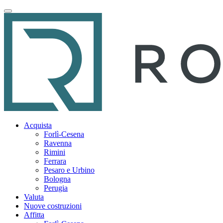
Acquista
Forlì-Cesena
Ravenna
Rimini
Ferrara
Pesaro e Urbino
Bologna
Perugia
Valuta
Nuove costruzioni
Affitta