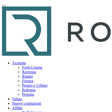
Acquista
Forlì-Cesena
Ravenna
Rimini
Ferrara
Pesaro e Urbino
Bologna
Perugia
Valuta
Nuove costruzioni
Affitta