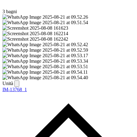
3 bagni
Unità
IM-13768_1