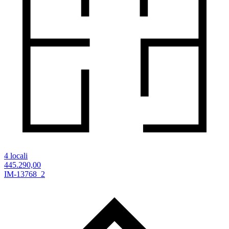
4 locali
445.290,00
IM-13768_2